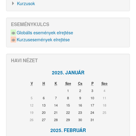
Kurzusok
ESEMÉNYKULCS
Globális események elrejtése
Kurzusesemények elrejtése
HAVI NÉZET
2025. JANUÁR
V
H
K
Sze
Cs
P
Szo
1
2
3
4
5
6
7
8
9
10
11
12
13
14
15
16
17
18
19
20
21
22
23
24
25
26
27
28
29
30
31
2025. FEBRUÁR