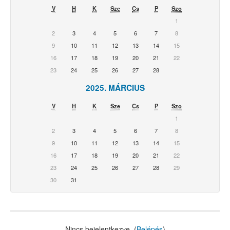
V
H
K
Sze
Cs
P
Szo
1
2
3
4
5
6
7
8
9
10
11
12
13
14
15
16
17
18
19
20
21
22
23
24
25
26
27
28
2025. MÁRCIUS
V
H
K
Sze
Cs
P
Szo
1
2
3
4
5
6
7
8
9
10
11
12
13
14
15
16
17
18
19
20
21
22
23
24
25
26
27
28
29
30
31
Nincs bejelentkezve. (
Belépés
)