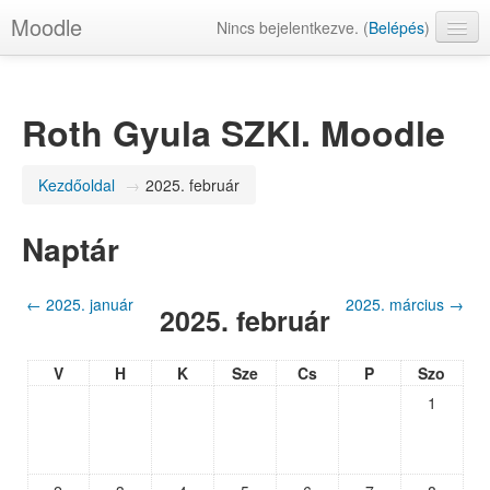
Moodle
Nincs bejelentkezve. (
Belépés
)
magyar (hu)
Roth Gyula SZKI. Moodle
Kezdőoldal
→
2025. február
Naptár
←
2025. január
2025. március
→
2025. február
V
H
K
Sze
Cs
P
Szo
1